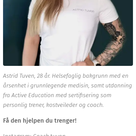
Astrid Tuven, 28 år. Helsefaglig bakgrunn med en
årsenhet i grunnlegende medisin, samt utdanning
fra Active Education med sertifisering som
personlig trener, kostveileder og coach.
Få den hjelpen du trenger!